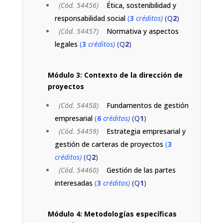
(Cód. 54456)
Ética, sostenibilidad y
responsabilidad social
(
3
créditos)
(Q
2
)
(Cód. 54457)
Normativa y aspectos
legales
(
3
créditos)
(Q
2
)
Módulo 3: Contexto de la dirección de
proyectos
(Cód. 54458)
Fundamentos de gestión
empresarial
(
6
créditos)
(Q
1
)
(Cód. 54459)
Estrategia empresarial y
gestión de carteras de proyectos
(
3
créditos)
(Q
2
)
(Cód. 54460)
Gestión de las partes
interesadas
(
3
créditos)
(Q
1
)
Módulo 4: Metodologías específicas