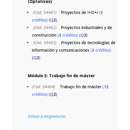
(Optativas)
(Cód. 54461)
Proyectos de I+D+i
(
3
créditos)
(Q
2
)
(Cód. 54462)
Proyectos industriales y de
construcción
(
3
créditos)
(Q
2
)
(Cód. 54463)
Proyectos de tecnologías de
información y comunicaciones
(
3
créditos)
(Q
2
)
Módulo 5: Trabajo fin de máster
(Cód. 54464)
Trabajo fin de máster
(
12
créditos)
(Q
2
)
Enlace a Asignaturas