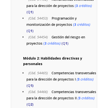
para la dirección de proyectos
(
3
créditos)
(Q
1
)
(Cód. 54453)
Programación y
monitorización de proyectos
(
3
créditos)
(Q
1
)
(Cód. 54454)
Gestión del riesgo en
proyectos
(
3
créditos)
(Q
1
)
Módulo 2: Habilidades directivas y
personales
(Cód. 54465)
Competencias transversales
para la dirección de proyectos I
(
3
créditos)
(Q
1)
(Cód. 54466)
Competencias transversales
para la dirección de proyectos II
(
3
créditos)
(Q
2
)