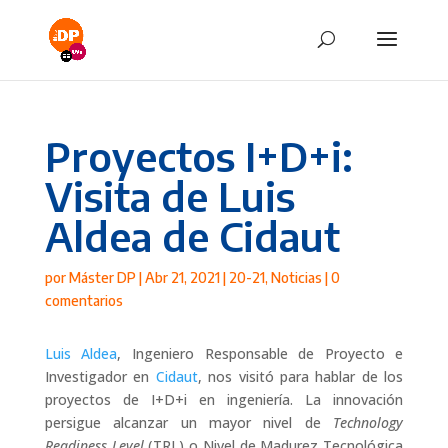
Proyectos I+D+i:
Visita de Luis
Aldea de Cidaut
por
Máster DP
|
Abr 21, 2021
|
20-21
,
Noticias
|
0
comentarios
Luis Aldea
, Ingeniero Responsable de Proyecto e
Investigador en
Cidaut
, nos visitó para hablar de los
proyectos de I+D+i en ingeniería. La innovación
persigue alcanzar un mayor nivel de
Technology
Readiness Level
(TRL) o Nivel de Madurez Tecnológica